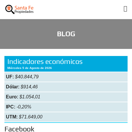
BLOG
Indicadores económicos
Miércoles 5 de Agosto de 2026
UF:
$40.844,79
Dólar:
$914,46
Euro:
$1.054,01
IPC:
-0,20%
UTM:
$71.649,00
Facebook