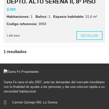
DEPTO. ALTO SERENA II, 8º PISO
$380
Habitaciones:
1
Baños:
1
Espacio habitable:
31,6 m²
Codigo referencia:
3958
DETALLES
1 año hace
1 resultados
Santa Fe nace el año 2007, ante las demandas del mercado inmobilario
con la finalidad de ayudar a las personas y dar una solucion rapida a su
necesidad habitacional.
Carmen Quiroga 456, La Serena